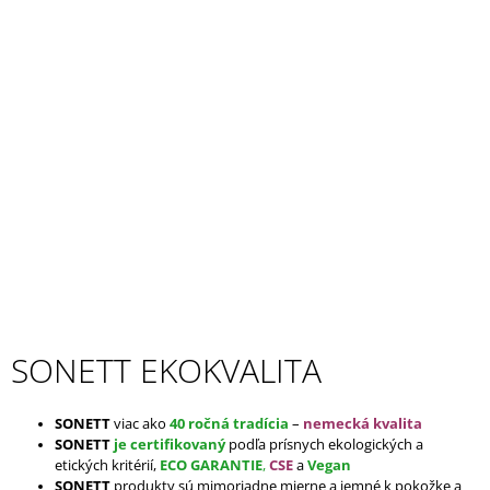
N
Á
J
E
S
T
Ť
?
T
E
HĽADAŤ
K
O
O
SONETT EKOKVALITA
K
D
P
V
O
R
SONETT
viac ako
40 ročná tradícia
–
nemecká kvalita
A
Ú
SONETT
je certifikovaný
podľa prísnych ekologických a
Č
etických kritérií,
ECO GARANTIE
,
CSE
a
Vegan
A
SONETT
produkty sú mimoriadne mierne a jemné k pokožke a