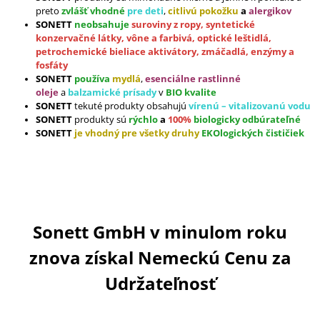
L
M
preto
zvlášť vhodné
pre deti
,
citlivú pokožku
a
alergikov
E
SONETT
neobsahuje
suroviny z ropy, syntetické
I
konzervačné látky, vône a farbivá, optické leštidlá,
petrochemické bieliace aktivátory, zmáčadlá, enzýmy a
T
fosfáty
SONETT
používa
mydlá
,
esenciálne rastlinné
A
oleje
a
balzamické prísady
v
BIO kvalite
SONETT
tekuté produkty obsahujú
vírenú – vitalizovanú vodu
SONETT
produkty sú
rýchlo
a
100%
biologicky odbúrateľné
SONETT
je vhodný pre všetky druhy
EKOlogických čističiek
Sonett GmbH v minulom roku
znova získal Nemeckú Cenu za
Udržateľnosť