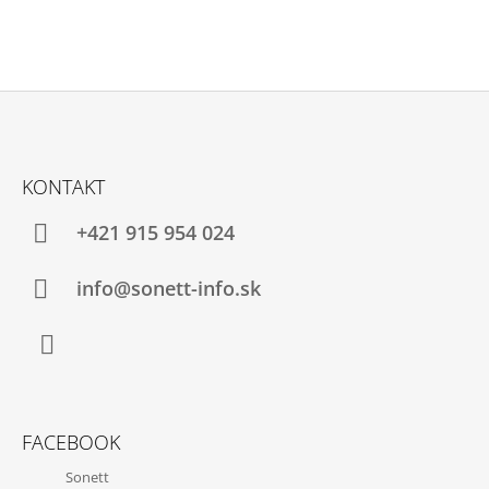
Z
Á
KONTAKT
P
Ä
+421 915 954 024
T
I
info@sonett-info.sk
E
Facebook
FACEBOOK
Sonett