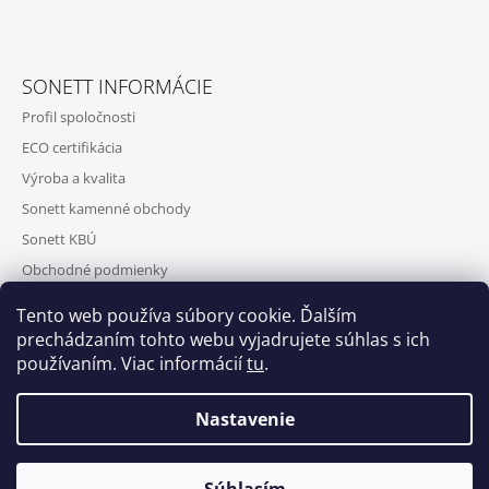
SONETT INFORMÁCIE
Profil spoločnosti
ECO certifikácia
Výroba a kvalita
Sonett kamenné obchody
Sonett KBÚ
Obchodné podmienky
Podmienky ochrany osobných údajov
Tento web používa súbory cookie. Ďalším
Detailný popis produktov v anglickom jazyku
prechádzaním tohto webu vyjadrujete súhlas s ich
používaním. Viac informácií
tu
.
Veľkoobchod
Admin
Nastavenie
© 2026 Sonett. Všetky práva vyhradené.
Vytvoril Shoptet